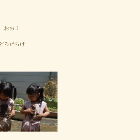
おお！
どろだらけ