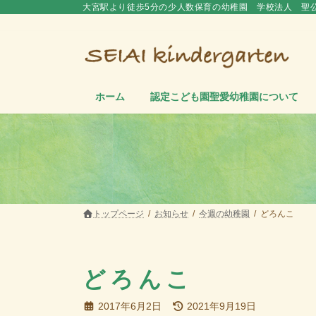
コ
ナ
大宮駅より徒歩5分の少人数保育の幼稚園 学校法人 聖
ン
ビ
テ
ゲ
ン
ー
ツ
シ
へ
ョ
ス
ン
ホーム
認定こども園聖愛幼稚園について
キ
に
ッ
移
プ
動
トップページ
お知らせ
今週の幼稚園
どろんこ
どろんこ
最
2017年6月2日
2021年9月19日