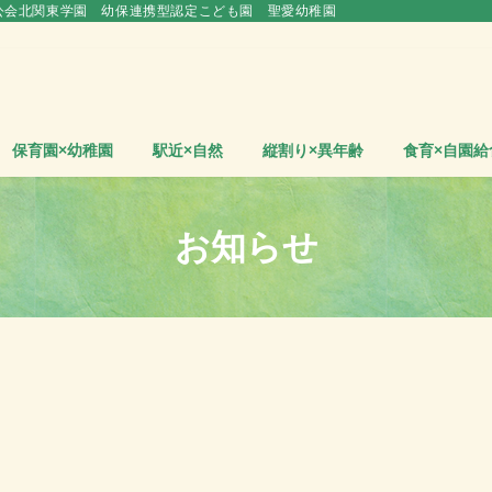
公会北関東学園 幼保連携型認定こども園 聖愛幼稚園
保育園×幼稚園
駅近×自然
縦割り×異年齢
食育×自園給
お知らせ