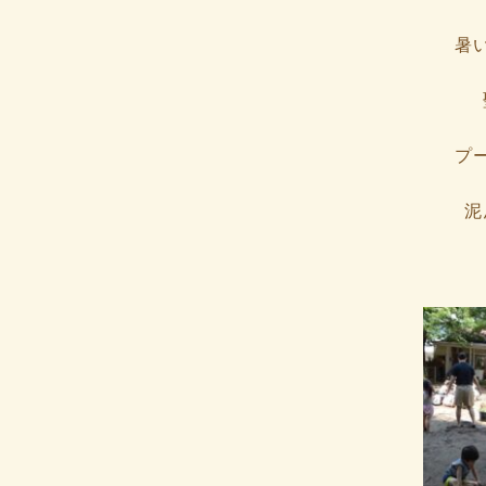
終
更
新
暑
日
時
:
プ
泥