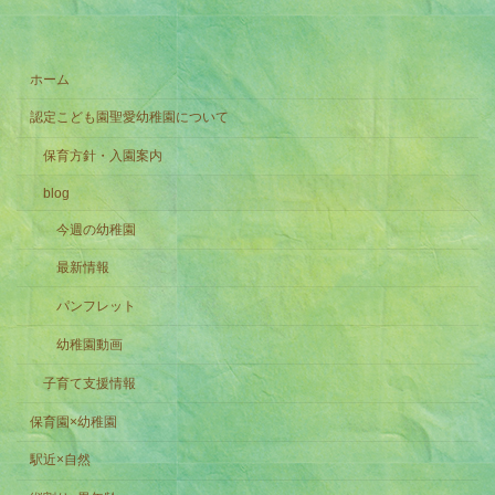
ホーム
認定こども園聖愛幼稚園について
保育方針・入園案内
blog
今週の幼稚園
最新情報
パンフレット
幼稚園動画
子育て支援情報
保育園×幼稚園
駅近×自然