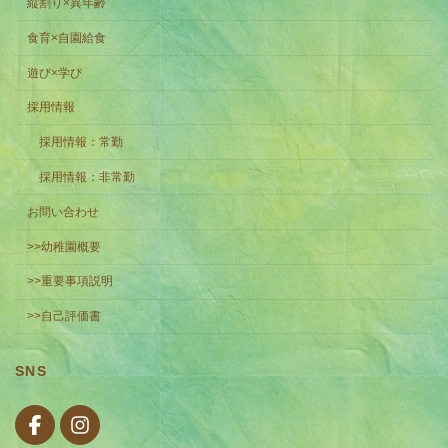
縦割り×異年齢
食育×自園給食
遊び×学び
採用情報
採用情報：常勤
採用情報：非常勤
お問い合わせ
>>幼稚園概要
>>重要事項説明
>>自己評価書
SNS