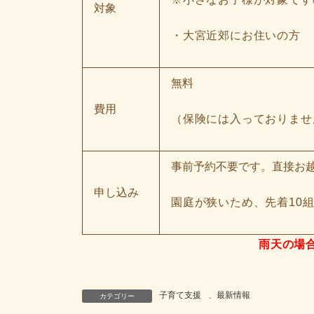
対象
・大宮近郊にお住いの方
無料
費用
（保険には入っておりませ
事前予約不要です。直接お
申し込み
園庭が狭いため、先着10
雨天の場
子育て支援
、
最新情報
カテゴリー