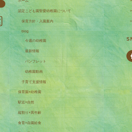
ホーム
認定こども園聖愛幼稚園について
保育方針・入園案内
blog
S
今週の幼稚園
最新情報
パンフレット
幼稚園動画
子育て支援情報
保育園×幼稚園
駅近×自然
縦割り×異年齢
食育×自園給食