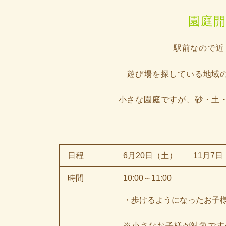
終
更
園庭
新
日
時
:
駅前なので近
遊び場を探している地域
小さな園庭ですが、砂・土
日程
6月20日（土） 11月7
時間
10:00～11:00
・歩けるようになったお子様
※小さなお子様が対象です