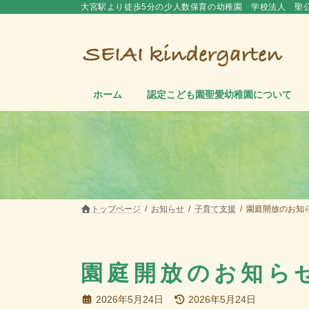
コ
ナ
大宮駅より徒歩5分の少人数保育の幼稚園 学校法人 聖
ン
ビ
テ
ゲ
ン
ー
ツ
シ
へ
ョ
ス
ン
ホーム
認定こども園聖愛幼稚園について
キ
に
ッ
移
プ
動
トップページ
お知らせ
子育て支援
園庭開放のお知
園庭開放のお知ら
最
2026年5月24日
2026年5月24日