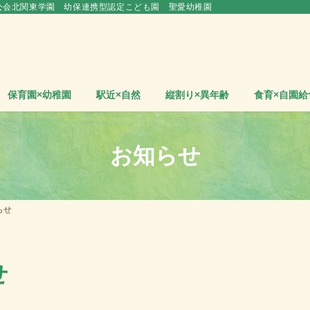
公会北関東学園 幼保連携型認定こども園 聖愛幼稚園
保育園×幼稚園
駅近×自然
縦割り×異年齢
食育×自園給
お知らせ
らせ
せ