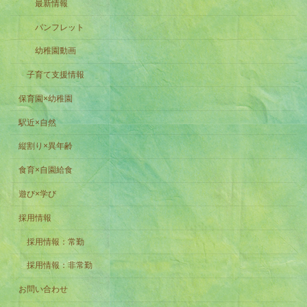
最新情報
パンフレット
幼稚園動画
子育て支援情報
保育園×幼稚園
駅近×自然
縦割り×異年齢
食育×自園給食
遊び×学び
採用情報
採用情報：常勤
採用情報：非常勤
お問い合わせ