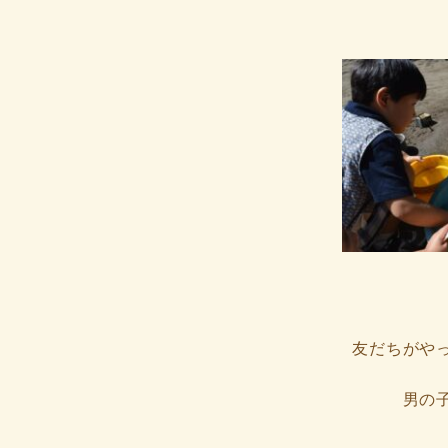
友だちがや
男の