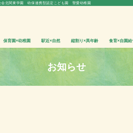
公会北関東学園 幼保連携型認定こども園 聖愛幼稚園
保育園×幼稚園
駅近×自然
縦割り×異年齢
食育×自園給
お知らせ