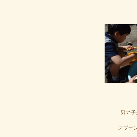
終
更
新
日
時
:
男の子
スプー