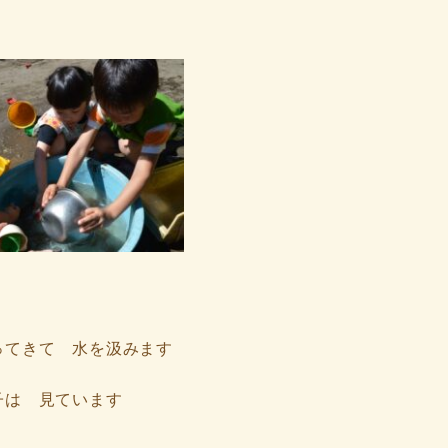
ってきて 水を汲みます
子は 見ています