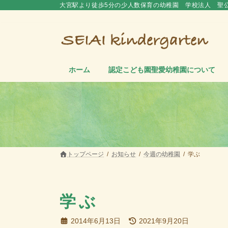
コ
ナ
大宮駅より徒歩5分の少人数保育の幼稚園 学校法人 聖
ン
ビ
テ
ゲ
ン
ー
ツ
シ
へ
ョ
ス
ン
ホーム
認定こども園聖愛幼稚園について
キ
に
ッ
移
プ
動
トップページ
お知らせ
今週の幼稚園
学ぶ
学ぶ
最
2014年6月13日
2021年9月20日