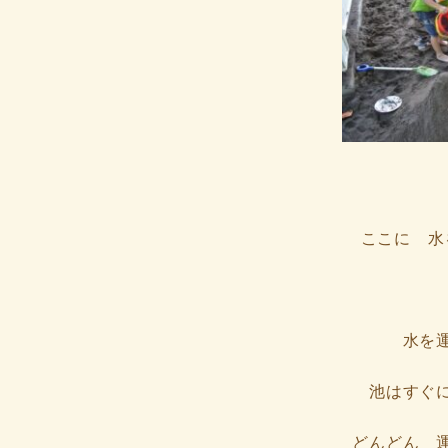
ここに 水
水を
池はすぐ
どんどん 