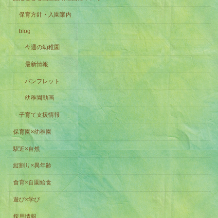
保育方針・入園案内
blog
今週の幼稚園
最新情報
パンフレット
幼稚園動画
子育て支援情報
保育園×幼稚園
駅近×自然
縦割り×異年齢
食育×自園給食
遊び×学び
採用情報