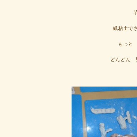
終
更
新
日
時
紙粘土で
:
もっと
どんどん 