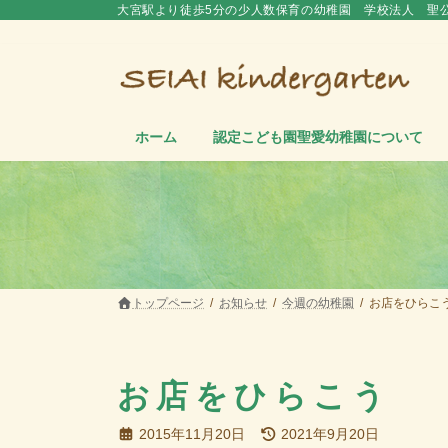
コ
ナ
大宮駅より徒歩5分の少人数保育の幼稚園 学校法人 聖
ン
ビ
テ
ゲ
ン
ー
ツ
シ
へ
ョ
ス
ン
ホーム
認定こども園聖愛幼稚園について
キ
に
ッ
移
プ
動
トップページ
お知らせ
今週の幼稚園
お店をひらこ
お店をひらこう
最
2015年11月20日
2021年9月20日