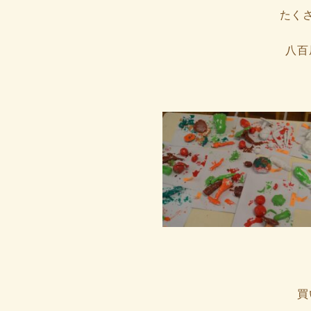
たく
八百
買