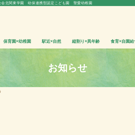
公会北関東学園 幼保連携型認定こども園 聖愛幼稚園
保育園×幼稚園
駅近×自然
縦割り×異年齢
食育×自園給
お知らせ
う