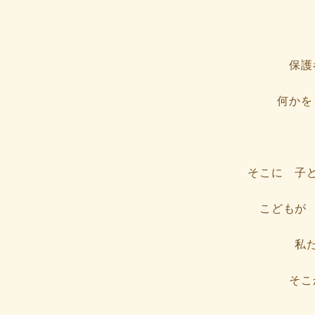
終
更
新
日
時
保護
:
何かを
そこに 子
こどもが
私
そこ