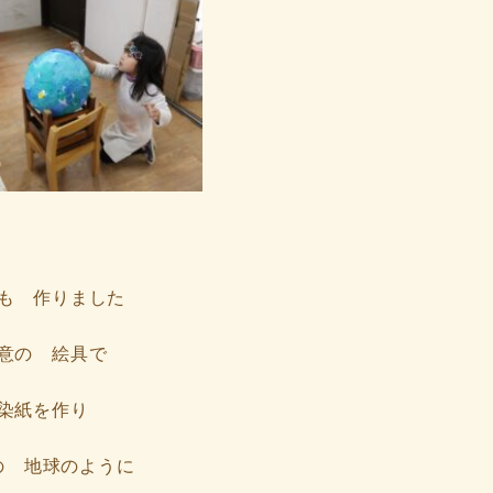
も 作りました
意の 絵具で
染紙を作り
の 地球のように