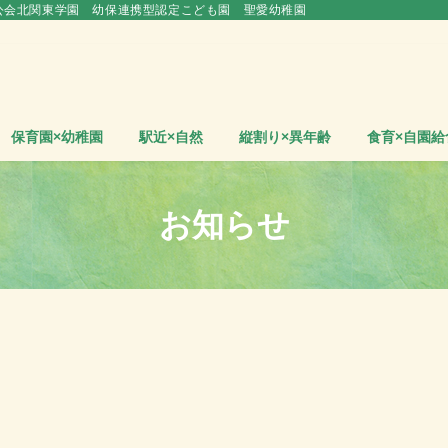
公会北関東学園 幼保連携型認定こども園 聖愛幼稚園
保育園×幼稚園
駅近×自然
縦割り×異年齢
食育×自園給
お知らせ