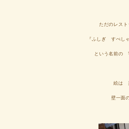
ただのレスト
『ふしぎ すぺし
という名前の 
絵は 
壁一面