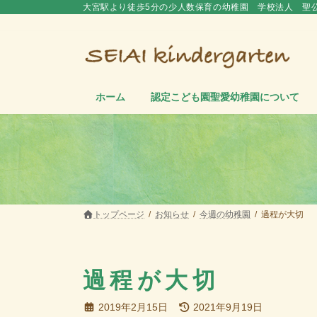
コ
ナ
大宮駅より徒歩5分の少人数保育の幼稚園 学校法人 聖
ン
ビ
テ
ゲ
ン
ー
ツ
シ
へ
ョ
ス
ン
ホーム
認定こども園聖愛幼稚園について
キ
に
ッ
移
プ
動
トップページ
お知らせ
今週の幼稚園
過程が大切
過程が大切
最
2019年2月15日
2021年9月19日