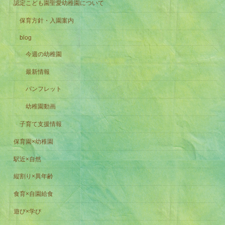
認定こども園聖愛幼稚園について
保育方針・入園案内
blog
今週の幼稚園
最新情報
パンフレット
幼稚園動画
子育て支援情報
保育園×幼稚園
駅近×自然
縦割り×異年齢
食育×自園給食
遊び×学び