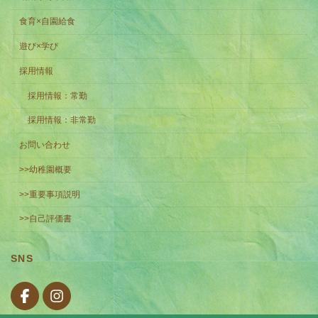
食育×自園給食
遊び×学び
採用情報
採用情報：常勤
採用情報：非常勤
お問い合わせ
>>幼稚園概要
>>重要事項説明
>>自己評価書
SNS