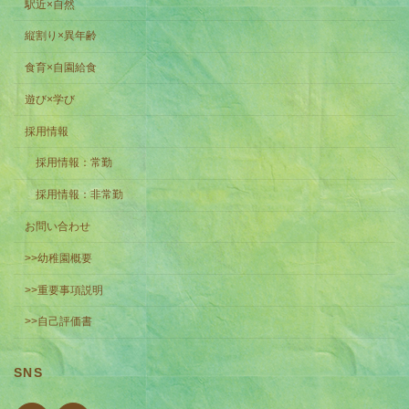
駅近×自然
縦割り×異年齢
食育×自園給食
遊び×学び
採用情報
採用情報：常勤
採用情報：非常勤
お問い合わせ
>>幼稚園概要
>>重要事項説明
>>自己評価書
SNS